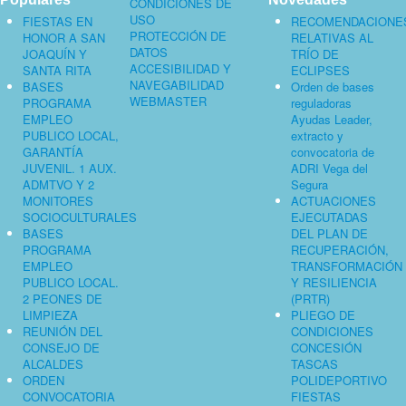
CONDICIONES DE
USO
FIESTAS EN
RECOMENDACIONE
PROTECCIÓN DE
HONOR A SAN
RELATIVAS AL
DATOS
JOAQUÍN Y
TRÍO DE
ACCESIBILIDAD Y
SANTA RITA
ECLIPSES
NAVEGABILIDAD
BASES
Orden de bases
WEBMASTER
PROGRAMA
reguladoras
EMPLEO
Ayudas Leader,
PUBLICO LOCAL,
extracto y
GARANTÍA
convocatoria de
JUVENIL. 1 AUX.
ADRI Vega del
ADMTVO Y 2
Segura
MONITORES
ACTUACIONES
SOCIOCULTURALES
EJECUTADAS
BASES
DEL PLAN DE
PROGRAMA
RECUPERACIÓN,
EMPLEO
TRANSFORMACIÓN
PUBLICO LOCAL.
Y RESILIENCIA
2 PEONES DE
(PRTR)
LIMPIEZA
PLIEGO DE
REUNIÓN DEL
CONDICIONES
CONSEJO DE
CONCESIÓN
ALCALDES
TASCAS
ORDEN
POLIDEPORTIVO
CONVOCATORIA
FIESTAS