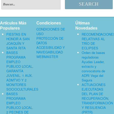
SEARCH
Artículos Más
Condiciones
Últimas
Populares
Novedades
CONDICIONES DE
USO
FIESTAS EN
RECOMENDACIONE
PROTECCIÓN DE
HONOR A SAN
RELATIVAS AL
DATOS
JOAQUÍN Y
TRÍO DE
ACCESIBILIDAD Y
SANTA RITA
ECLIPSES
NAVEGABILIDAD
BASES
Orden de bases
WEBMASTER
PROGRAMA
reguladoras
EMPLEO
Ayudas Leader,
PUBLICO LOCAL,
extracto y
GARANTÍA
convocatoria de
JUVENIL. 1 AUX.
ADRI Vega del
ADMTVO Y 2
Segura
MONITORES
ACTUACIONES
SOCIOCULTURALES
EJECUTADAS
BASES
DEL PLAN DE
PROGRAMA
RECUPERACIÓN,
EMPLEO
TRANSFORMACIÓN
PUBLICO LOCAL.
Y RESILIENCIA
2 PEONES DE
(PRTR)