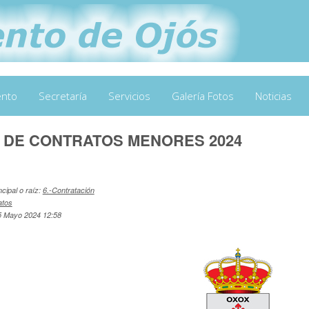
ento
Secretaría
Servicios
Galería Fotos
Noticias
 DE CONTRATOS MENORES 2024
ncipal o raíz:
6.-Contratación
atos
5 Mayo 2024 12:58