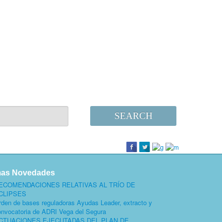
SEARCH
mas Novedades
ECOMENDACIONES RELATIVAS AL TRÍO DE
CLIPSES
rden de bases reguladoras Ayudas Leader, extracto y
onvocatoria de ADRI Vega del Segura
CTUACIONES EJECUTADAS DEL PLAN DE