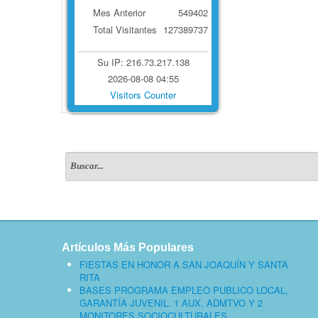
Mes Anterior
549402
Total Visitantes
127389737
Su IP: 216.73.217.138
2026-08-08 04:55
Visitors Counter
Artículos Más Populares
FIESTAS EN HONOR A SAN JOAQUÍN Y SANTA
RITA
BASES PROGRAMA EMPLEO PUBLICO LOCAL,
GARANTÍA JUVENIL. 1 AUX. ADMTVO Y 2
MONITORES SOCIOCULTURALES