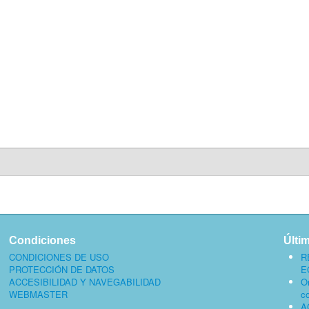
Condiciones
Últi
CONDICIONES DE USO
R
PROTECCIÓN DE DATOS
E
ACCESIBILIDAD Y NAVEGABILIDAD
O
WEBMASTER
c
A